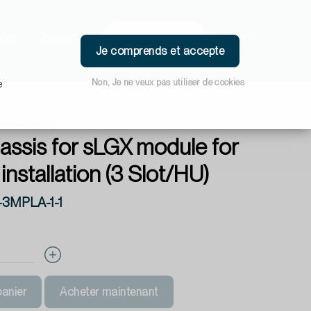
ces
Contacts
Connexion
Je comprends et accepte
Non, Je ne veux pas utiliser de cookies
e
éseau d'accès
assis for sLGX module for
 installation (3 Slot/HU)
-3MPLA-1-1
panier
Acheter maintenant