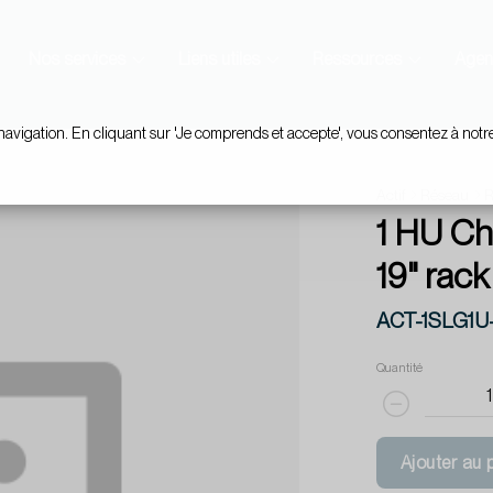
Nos services
Liens utiles
Ressources
Agen
navigation. En cliquant sur 'Je comprends et accepte', vous consentez à notr
Actif
Réseau
R
1 HU Ch
19" rack
ACT-1SLG1U
Quantité
Ajouter au 