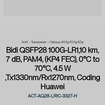
Actif
Transceiver
Optique 400g/100g/50g
Bidi QSFP28 100G-LR1,10 km,
7 dB, PAM4, (KP4 FEC), 0°C to
70°C, 4.5 W
,Tx1330nm/Rx1270nm, Coding
Huawei
ACT-AQ28-LR1C-3327-H