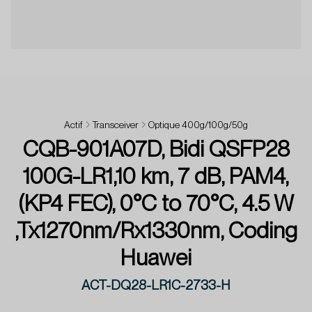
Actif
Transceiver
Optique 400g/100g/50g
CQB-901A07D, Bidi QSFP28
100G-LR1,10 km, 7 dB, PAM4,
(KP4 FEC), 0°C to 70°C, 4.5 W
,Tx1270nm/Rx1330nm, Coding
Huawei
ACT-DQ28-LR1C-2733-H