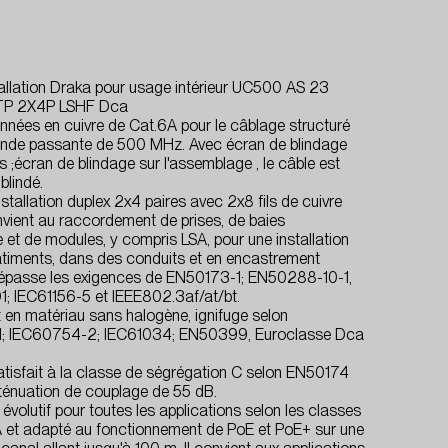
tallation Draka pour usage intérieur UC500 AS 23
TP 2X4P LSHF Dca
nnées en cuivre de Cat.6A pour le câblage structuré
ande passante de 500 MHz.
Avec écran de blindage
es ;écran de blindage sur l'assemblage , le câble est
blindé.
nstallation duplex 2x4 paires avec 2x8 fils de cuivre
ent au raccordement de prises, de baies
 et de modules, y compris LSA, pour une installation
timents, dans des conduits et en encastrement
dépasse les exigences de EN50173-1; EN50288-10-1,
1; IEC61156-5 et IEEE802.3af/at/bt.
t en matériau sans halogène, ignifuge selon
; IEC60754-2; IEC61034; EN50399, Euroclasse Dca
satisfait à la classe de ségrégation C selon EN50174
ténuation de couplage de 55 dB.
 évolutif pour toutes les applications selon les classes
EA et adapté au fonctionnement de PoE et PoE+ sur
une