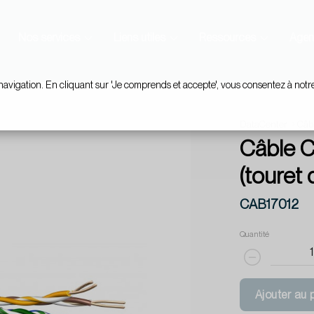
Nos services
Liens utiles
Ressources
Agen
navigation. En cliquant sur 'Je comprends et accepte', vous consentez à notr
DataCenter
Câbl
Câble 
(touret
CAB17012
Quantité
Ajouter au 