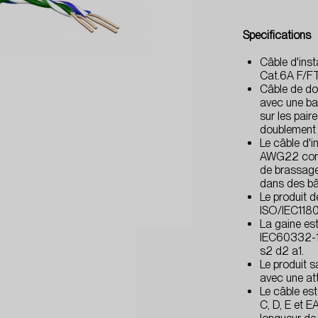
Specifications
Câble d'ins
Cat.6A F/F
Câble de do
avec une b
sur les pair
doublement 
Le câble d'i
AWG22 convi
de
brassage
dans des bâ
Le produit 
ISO/IEC1180
La gaine es
IEC60332-1
s2 d2
a1.
Le produit 
avec une at
Le câble est
C, D, E et 