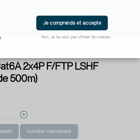
ces
Contacts
Connexion
Je comprends et accepte
Non, Je ne veux pas utiliser de cookies
e
age structure cuivre
Cordons et trunk
Cat6A 2x4P F/FTP LSHF
 de 500m)
panier
Acheter maintenant