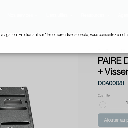
Nos services
Liens utiles
Ressources
Agen
navigation. En cliquant sur 'Je comprends et accepte', vous consentez à notr
DataCenter
Dist
PAIRE 
+ Visser
DCA00081
Quantité
Ajouter au 