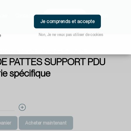
ces
Contacts
Connexion
Je comprends et accepte
Non, Je ne veux pas utiliser de cookies
e
ribution électrique DC
Accessoires Distri Elec DC
DE PATTES SUPPORT PDU
ie spécifique
panier
Acheter maintenant