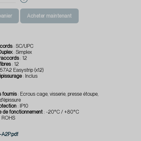
panier
Acheter maintenant
ccords
: SC/UPC
Duplex
: Simplex
raccords
: 12
fibres
: 12
57A2 Easystrip (x12)
épissurage
: Inclus
 fournis
: Ecrous cage, visserie, presse étoupe,
d'épissure
rotection
: IP10
e de fonctionnement
: -20°C / +80°C
: ROHS
A2P.pdf