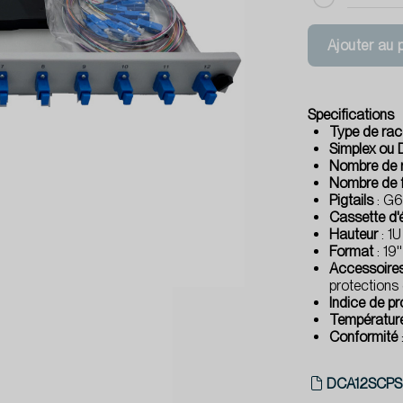
Ajouter au 
Specifications
Type de ra
Simplex ou 
Nombre de 
Nombre de 
Pigtails
: G6
Cassette d'
Hauteur
: 1U
Format
: 19''
Accessoires
protections 
Indice de p
Températur
Conformité
DCA12SCPS-