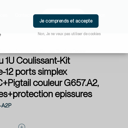
ces
Contacts
Connexion
Je comprends et accepte
Non, Je ne veux pas utiliser de cookies
e
lage structure optique
Panneau Structure Optique
 1U Coulissant-Kit
e-12 ports simplex
Pigtail couleur G657.A2,
es+protection epissures
-A2P