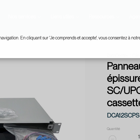
Nos services
Liens utiles
Ressources
Agen
navigation. En cliquant sur 'Je comprends et accepte', vous consentez à notr
DataCenter
Câb
Panneau
épissur
SC/UPC+
cassett
DCA12SCPS
Quantité