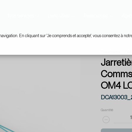
Nos services
Liens utiles
Ressources
Agen
navigation. En cliquant sur 'Je comprends et accepte', vous consentez à notr
DataCenter
Câb
Jarreti
Commsc
OM4 LC
DCA13003_
Quantité