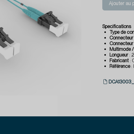
Ajouter au 
Specifications
Type de co
Connecteur
Connecteur
Multimode 
Longueur
: 
Fabricant
: 
Référence
:
DCA13003_