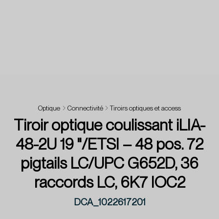
Optique
Connectivité
Tiroirs optiques et access
Tiroir optique coulissant iLIA-
48-2U 19 "/ETSI – 48 pos. 72
pigtails LC/UPC G652D, 36
raccords LC, 6K7 IOC2
DCA_1022617201