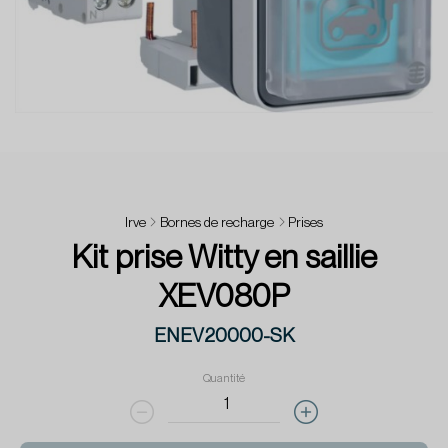
Irve
Bornes de recharge
Prises
Kit prise Witty en saillie
XEV080P
ENEV20000-SK
Quantité