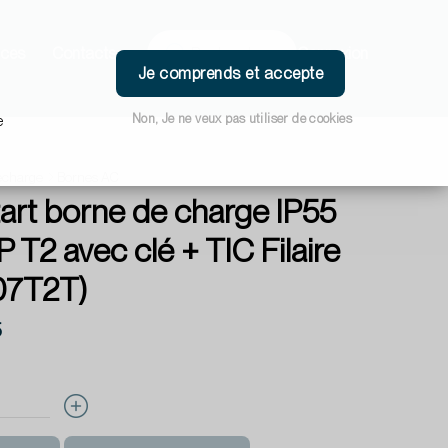
ces
Contacts
Connexion
Je comprends et accepte
Non, Je ne veux pas utiliser de cookies
e
echarge
Bornes AC
tart borne de charge IP55
 T2 avec clé + TIC Filaire
07T2T)
5