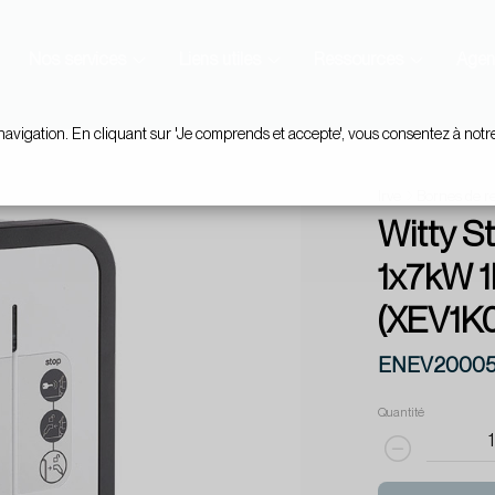
Nos services
Liens utiles
Ressources
Agen
navigation. En cliquant sur 'Je comprends et accepte', vous consentez à notr
Irve
Bornes de r
Witty S
1x7kW 1P
(XEV1K
ENEV2000
Quantité