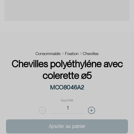
Consommable
Fixation
Chevilles
Chevilles polyéthyléne avec
colerette ø5
MCO8046A2
Quantité
Ajouter au panier