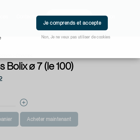
ces
Contacts
Connexion
Je comprends et accepte
Non, Je ne veux pas utiliser de cookies
e
ixation
Chevilles
s Bolix ø 7 (le 100)
2
panier
Acheter maintenant