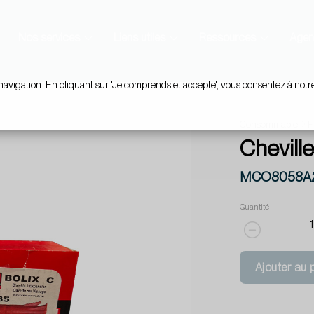
Nos services
Liens utiles
Ressources
Agen
navigation. En cliquant sur 'Je comprends et accepte', vous consentez à notr
Consommable
F
Cheville
MCO8058A
Quantité
Ajouter au 