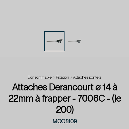
Consommable
Fixation
Attaches pontets
Attaches Derancourt ø 14 à
22mm à frapper - 7006C - (le
200)
MCO8109