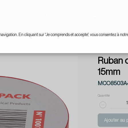
Nos services
Liens utiles
Ressources
Agen
navigation. En cliquant sur 'Je comprends et accepte', vous consentez à notr
Consommable
F
Ruban d
15mm
MCO8503A
Quantité
Ajouter au 