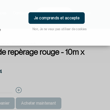
ces
Contacts
Connexion
Je comprends et accepte
Non, Je ne veux pas utiliser de cookies
e
ixation
Ruban et scotch
e repèrage rouge - 10m x
4
panier
Acheter maintenant