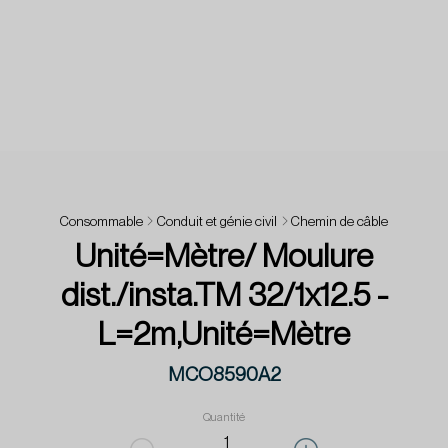
Consommable
Conduit et génie civil
Chemin de câble
Unité=Mètre/ Moulure
dist./insta.TM 32/1x12.5 -
L=2m,Unité=Mètre
MCO8590A2
Quantité